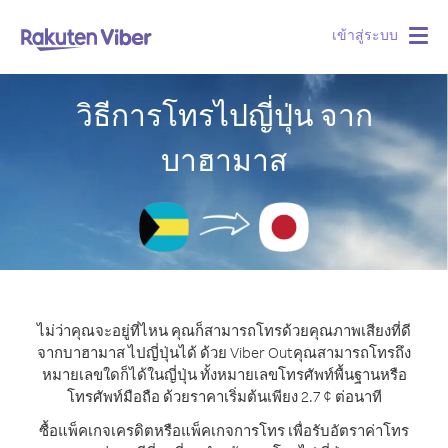
เข้าสู่ระบบ
Togg
navig
วิธีการโทรไปญี่ปุ่น จาก
บาฮามาส
ไม่ว่าคุณจะอยู่ที่ไหน คุณก็สามารถโทรด้วยคุณภาพเสียงที่ดี
จากบาฮามาส ไปญี่ปุ่นได้ ด้วย Viber Out
คุณสามารถโทรถึง
หมายเลขใดก็ได้ในญี่ปุ่น ทั้งหมายเลขโทรศัพท์พื้นฐานหรือ
โทรศัพท์มือถือ ด้วยราคาเริ่มต้นเพียง 2.7 ¢ ต่อนาที
ซื้อแพ็คเกจเครดิตหรือแพ็คเกจการโทร เพื่อรับอัตราค่าโทร