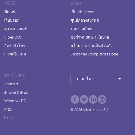
VIBER
บริษัท
ฟีเจอร์
เกี่ยวกับ Viber
เว็บบล็อก
ศูนย์กลางแบรนด์
ความปลอดภัย
ร่วมงานกับเรา
Viber Out
ข้อกำหนดและนโยบาย
อัตราค่าโทร
นโยบายความเป็นส่วนตัว
การสนับสนุน
Customer Complaints Code
ดาวน์โหลด
ภาษาไทย
Android
iPhone & iPad
Windows PC
Mac
©
2026
Viber Media S.à r.l.
Linux