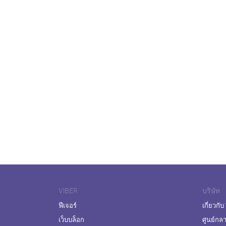
VIBER
บริษัท
ฟีเจอร์
เกี่ยวกับ
เว็บบล็อก
ศูนย์กล