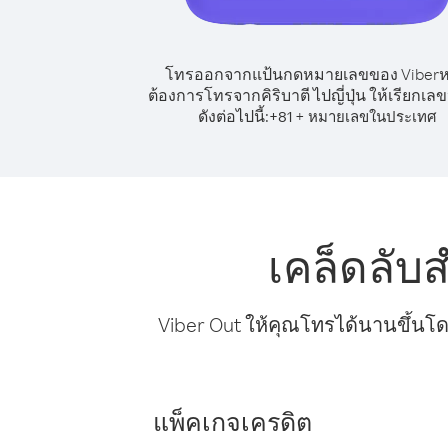
โทรออกจากแป้นกดหมายเลขของ Viber
ต้องการโทรจากคิริบาตี ไปญี่ปุ่น ให้เรียกเ
ดังต่อไปนี้:
+
+
81
หมายเลขในประเทศ
เคล็ดลับส
Viber Out ให้คุณโทรได้นานขึ้นโด
แพ็คเกจเครดิต