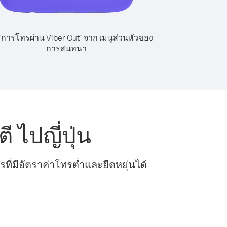
 "การโทรผ่าน Viber Out" จาก เมนูส่วนหัวของ
การสนทนา
 ไปญี่ปุ่น
ี่มีอัตราค่าโทรต่ำและยืดหยุ่นได้