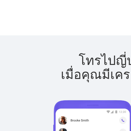
โทรไปญี่ป
เมื่อคุณมีเค