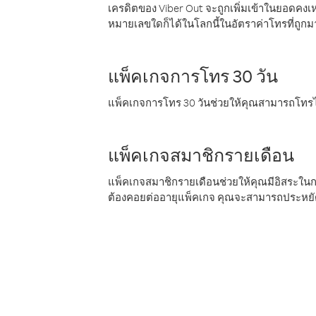
เครดิตของ Viber Out จะถูกเพิ่มเข้าในยอดคงเห
หมายเลขใดก็ได้ในโลกนี้ในอัตราค่าโทรที่ถูก
แพ็คเกจการโทร 30 วัน
แพ็คเกจการโทร 30 วันช่วยให้คุณสามารถโทรไป
แพ็คเกจสมาชิกรายเดือน
แพ็คเกจสมาชิกรายเดือนช่วยให้คุณมีอิสระใน
ต้องคอยต่ออายุแพ็คเกจ คุณจะสามารถประหยัด