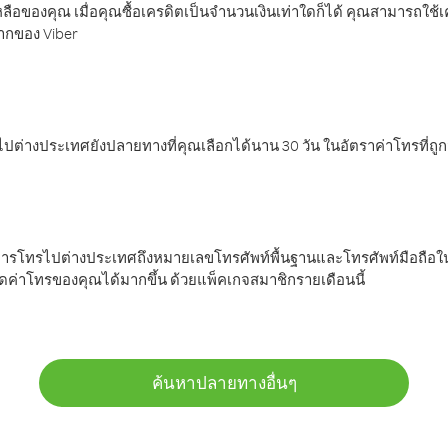
ลือของคุณ เมื่อคุณซื้อเครดิตเป็นจำนวนเงินเท่าใดก็ได้ คุณสามารถใช้
มากของ Viber
ต่างประเทศยังปลายทางที่คุณเลือกได้นาน 30 วัน ในอัตราค่าโทรที่ถู
การโทรไปต่างประเทศถึงหมายเลขโทรศัพท์พื้นฐานและโทรศัพท์มือถือใน
ค่าโทรของคุณได้มากขึ้น ด้วยแพ็คเกจสมาชิกรายเดือนนี้
ค้นหาปลายทางอื่นๆ