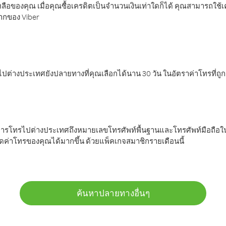
ลือของคุณ เมื่อคุณซื้อเครดิตเป็นจำนวนเงินเท่าใดก็ได้ คุณสามารถใช้
มากของ Viber
ต่างประเทศยังปลายทางที่คุณเลือกได้นาน 30 วัน ในอัตราค่าโทรที่ถู
การโทรไปต่างประเทศถึงหมายเลขโทรศัพท์พื้นฐานและโทรศัพท์มือถือใน
ค่าโทรของคุณได้มากขึ้น ด้วยแพ็คเกจสมาชิกรายเดือนนี้
ค้นหาปลายทางอื่นๆ