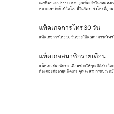
เครดิตของ Viber Out จะถูกเพิ่มเข้าในยอดคงเห
หมายเลขใดก็ได้ในโลกนี้ในอัตราค่าโทรที่ถูก
แพ็คเกจการโทร 30 วัน
แพ็คเกจการโทร 30 วันช่วยให้คุณสามารถโทรไป
แพ็คเกจสมาชิกรายเดือน
แพ็คเกจสมาชิกรายเดือนช่วยให้คุณมีอิสระใน
ต้องคอยต่ออายุแพ็คเกจ คุณจะสามารถประหยัด