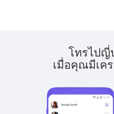
โทรไปญี่ป
เมื่อคุณมีเค