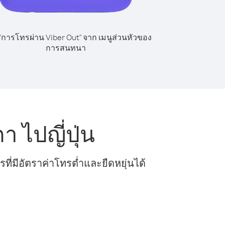
 "การโทรผ่าน Viber Out" จาก เมนูส่วนหัวของ
การสนทนา
 ไปญี่ปุ่น
ี่มีอัตราค่าโทรต่ำและยืดหยุ่นได้