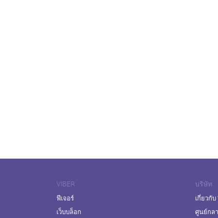
VIBER
บริษัท
ฟีเจอร์
เกี่ยวกับ
เว็บบล็อก
ศูนย์กล