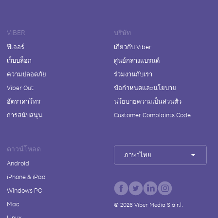
VIBER
บริษัท
ฟีเจอร์
เกี่ยวกับ Viber
เว็บบล็อก
ศูนย์กลางแบรนด์
ความปลอดภัย
ร่วมงานกับเรา
Viber Out
ข้อกำหนดและนโยบาย
อัตราค่าโทร
นโยบายความเป็นส่วนตัว
การสนับสนุน
Customer Complaints Code
ดาวน์โหลด
ภาษาไทย
Android
iPhone & iPad
Windows PC
Mac
©
2026
Viber Media S.à r.l.
Linux