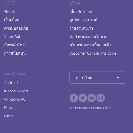
VIBER
บริษัท
ฟีเจอร์
เกี่ยวกับ Viber
เว็บบล็อก
ศูนย์กลางแบรนด์
ความปลอดภัย
ร่วมงานกับเรา
Viber Out
ข้อกำหนดและนโยบาย
อัตราค่าโทร
นโยบายความเป็นส่วนตัว
การสนับสนุน
Customer Complaints Code
ดาวน์โหลด
ภาษาไทย
Android
iPhone & iPad
Windows PC
Mac
©
2026
Viber Media S.à r.l.
Linux