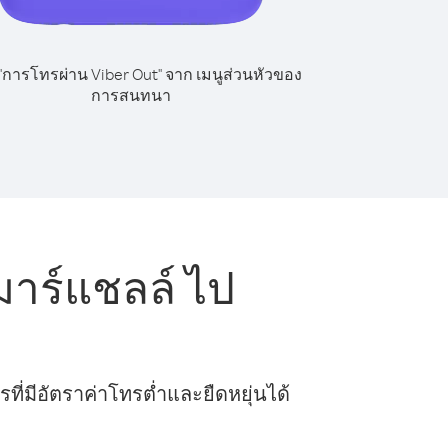
 "การโทรผ่าน Viber Out" จาก เมนูส่วนหัวของ
การสนทนา
าร์แชลล์ ไป
ี่มีอัตราค่าโทรต่ำและยืดหยุ่นได้