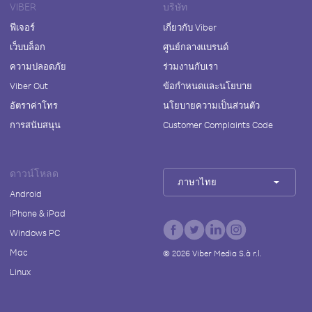
VIBER
บริษัท
ฟีเจอร์
เกี่ยวกับ Viber
เว็บบล็อก
ศูนย์กลางแบรนด์
ความปลอดภัย
ร่วมงานกับเรา
Viber Out
ข้อกำหนดและนโยบาย
อัตราค่าโทร
นโยบายความเป็นส่วนตัว
การสนับสนุน
Customer Complaints Code
ดาวน์โหลด
ภาษาไทย
Android
iPhone & iPad
Windows PC
Mac
©
2026
Viber Media S.à r.l.
Linux