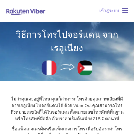
เข้าสู่ระบบ
Togg
navig
วิธีการโทรไปจอร์แดน จาก
เรอูเนียง
ไม่ว่าคุณจะอยู่ที่ไหน คุณก็สามารถโทรด้วยคุณภาพเสียงที่ดี
จากเรอูเนียง ไปจอร์แดนได้ ด้วย Viber Out
คุณสามารถโทร
ถึงหมายเลขใดก็ได้ในจอร์แดน ทั้งหมายเลขโทรศัพท์พื้นฐาน
หรือโทรศัพท์มือถือ ด้วยราคาเริ่มต้นเพียง 21.5 ¢ ต่อนาที
ซื้อแพ็คเกจเครดิตหรือแพ็คเกจการโทร เพื่อรับอัตราค่าโทร