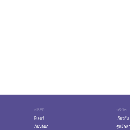
VIBER
บริษัท
ฟีเจอร์
เกี่ยวกับ
เว็บบล็อก
ศูนย์กล