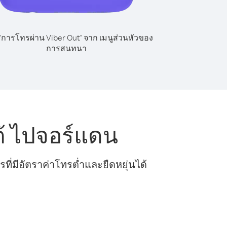
 "การโทรผ่าน Viber Out" จาก เมนูส่วนหัวของ
การสนทนา
้ ไปจอร์แดน
ี่มีอัตราค่าโทรต่ำและยืดหยุ่นได้