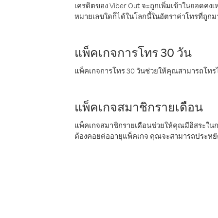
เครดิตของ Viber Out จะถูกเพิ่มเข้าในยอดคงเห
หมายเลขใดก็ได้ในโลกนี้ในอัตราค่าโทรที่ถูก
แพ็คเกจการโทร 30 วัน
แพ็คเกจการโทร 30 วันช่วยให้คุณสามารถโทรไป
แพ็คเกจสมาชิกรายเดือน
แพ็คเกจสมาชิกรายเดือนช่วยให้คุณมีอิสระใน
ต้องคอยต่ออายุแพ็คเกจ คุณจะสามารถประหยัด