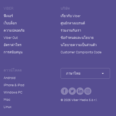
VIBER
บริษัท
ฟีเจอร์
เกี่ยวกับ Viber
เว็บบล็อก
ศูนย์กลางแบรนด์
ความปลอดภัย
ร่วมงานกับเรา
Viber Out
ข้อกำหนดและนโยบาย
อัตราค่าโทร
นโยบายความเป็นส่วนตัว
การสนับสนุน
Customer Complaints Code
ดาวน์โหลด
ภาษาไทย
Android
iPhone & iPad
Windows PC
Mac
©
2026
Viber Media S.à r.l.
Linux