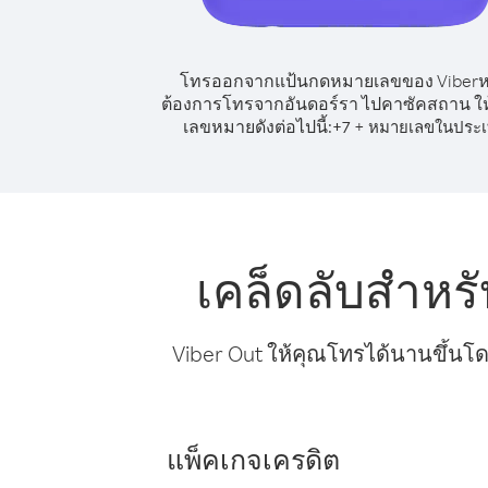
โทรออกจากแป้นกดหมายเลขของ Viber
ต้องการโทรจากอันดอร์รา ไปคาซัคสถาน ให้
เลขหมายดังต่อไปนี้:
+
+
7
หมายเลขในประ
เคล็ดลับสำห
Viber Out ให้คุณโทรได้นานขึ้นโด
แพ็คเกจเครดิต