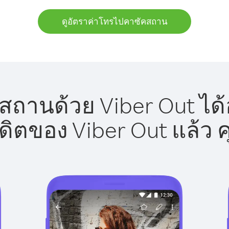
ดูอัตราค่าโทรไปคาซัคสถาน
ถานด้วย Viber Out ได้
รดิตของ Viber Out แล้ว