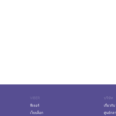
VIBER
บริษัท
ฟีเจอร์
เกี่ยวกับ
เว็บบล็อก
ศูนย์กล