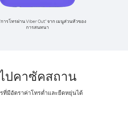
 "การโทรผ่าน Viber Out" จาก เมนูส่วนหัวของ
การสนทนา
 ไปคาซัคสถาน
ี่มีอัตราค่าโทรต่ำและยืดหยุ่นได้