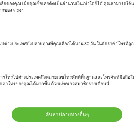
ลือของคุณ เมื่อคุณซื้อเครดิตเป็นจำนวนเงินเท่าใดก็ได้ คุณสามารถใช้
มากของ Viber
ต่างประเทศยังปลายทางที่คุณเลือกได้นาน 30 วัน ในอัตราค่าโทรที่ถู
การโทรไปต่างประเทศถึงหมายเลขโทรศัพท์พื้นฐานและโทรศัพท์มือถือใน
ค่าโทรของคุณได้มากขึ้น ด้วยแพ็คเกจสมาชิกรายเดือนนี้
ค้นหาปลายทางอื่นๆ