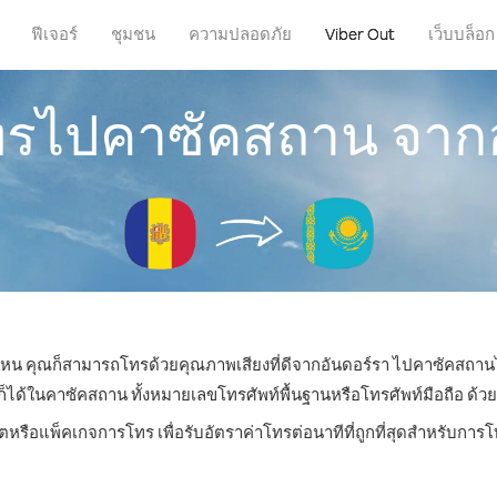
ฟีเจอร์
ชุมชน
ความปลอดภัย
Viber Out
เว็บบล็อก
โทรไปคาซัคสถาน จากอ
ี่ไหน คุณก็สามารถโทรด้วยคุณภาพเสียงที่ดีจากอันดอร์รา ไปคาซัคสถานไ
้ในคาซัคสถาน ทั้งหมายเลขโทรศัพท์พื้นฐานหรือโทรศัพท์มือถือ ด้วยราค
ิตหรือแพ็คเกจการโทร เพื่อรับอัตราค่าโทรต่อนาทีที่ถูกที่สุดสำหรับก