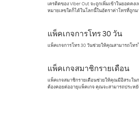
เครดิตของ Viber Out จะถูกเพิ่มเข้าในยอดคงเห
หมายเลขใดก็ได้ในโลกนี้ในอัตราค่าโทรที่ถูก
แพ็คเกจการโทร 30 วัน
แพ็คเกจการโทร 30 วันช่วยให้คุณสามารถโทรไป
แพ็คเกจสมาชิกรายเดือน
แพ็คเกจสมาชิกรายเดือนช่วยให้คุณมีอิสระใน
ต้องคอยต่ออายุแพ็คเกจ คุณจะสามารถประหยัด