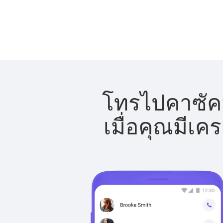
โทรไปคาซัคส
เมื่อคุณมีเค