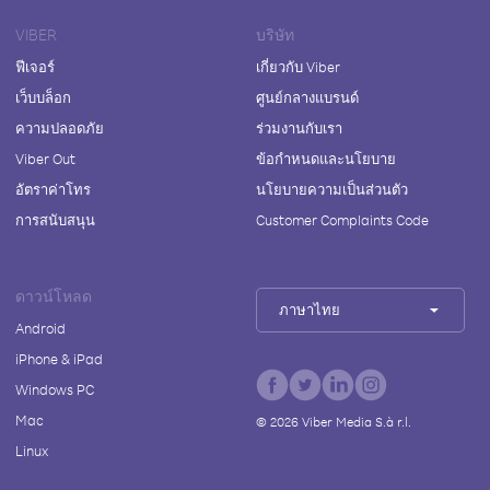
VIBER
บริษัท
ฟีเจอร์
เกี่ยวกับ Viber
เว็บบล็อก
ศูนย์กลางแบรนด์
ความปลอดภัย
ร่วมงานกับเรา
Viber Out
ข้อกำหนดและนโยบาย
อัตราค่าโทร
นโยบายความเป็นส่วนตัว
การสนับสนุน
Customer Complaints Code
ดาวน์โหลด
ภาษาไทย
Android
iPhone & iPad
Windows PC
Mac
©
2026
Viber Media S.à r.l.
Linux