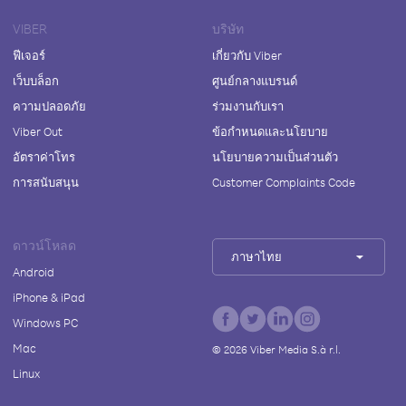
VIBER
บริษัท
ฟีเจอร์
เกี่ยวกับ Viber
เว็บบล็อก
ศูนย์กลางแบรนด์
ความปลอดภัย
ร่วมงานกับเรา
Viber Out
ข้อกำหนดและนโยบาย
อัตราค่าโทร
นโยบายความเป็นส่วนตัว
การสนับสนุน
Customer Complaints Code
ดาวน์โหลด
ภาษาไทย
Android
iPhone & iPad
Windows PC
Mac
©
2026
Viber Media S.à r.l.
Linux