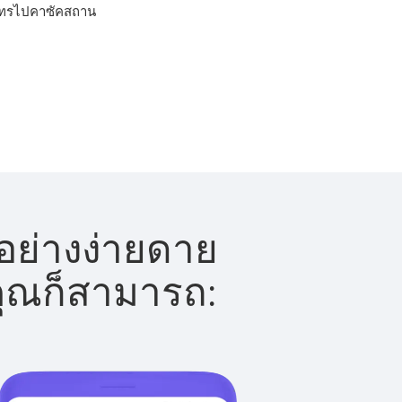
ารโทรไปคาซัคสถาน
อย่างง่ายดาย
 คุณก็สามารถ: