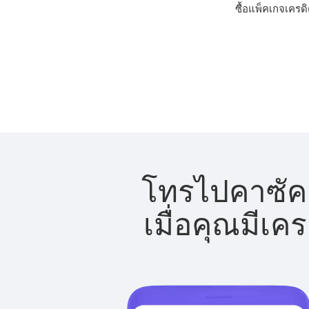
ซื้อแพ็คเกจเครด
โทรไปคาซัคส
เมื่อคุณมีเค