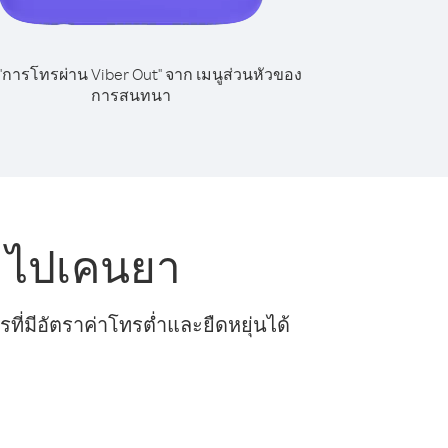
 "การโทรผ่าน Viber Out" จาก เมนูส่วนหัวของ
การสนทนา
ี ไปเคนยา
ี่มีอัตราค่าโทรต่ำและยืดหยุ่นได้