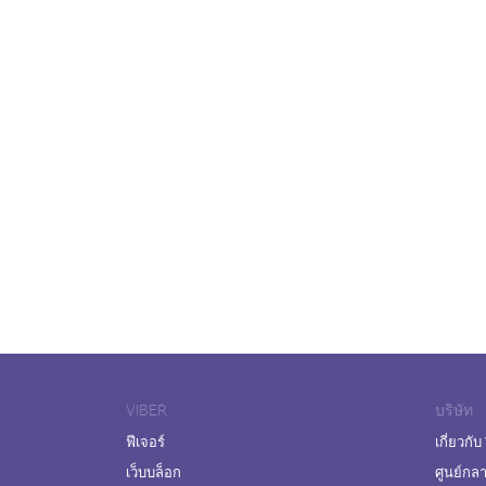
VIBER
บริษัท
ฟีเจอร์
เกี่ยวกับ
เว็บบล็อก
ศูนย์กล