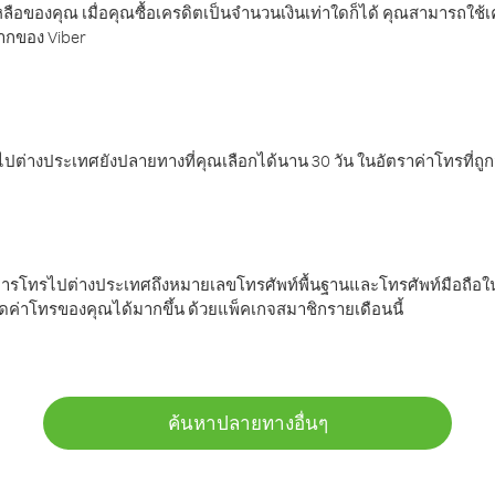
ลือของคุณ เมื่อคุณซื้อเครดิตเป็นจำนวนเงินเท่าใดก็ได้ คุณสามารถใช้
มากของ Viber
ต่างประเทศยังปลายทางที่คุณเลือกได้นาน 30 วัน ในอัตราค่าโทรที่ถู
การโทรไปต่างประเทศถึงหมายเลขโทรศัพท์พื้นฐานและโทรศัพท์มือถือใน
ค่าโทรของคุณได้มากขึ้น ด้วยแพ็คเกจสมาชิกรายเดือนนี้
ค้นหาปลายทางอื่นๆ