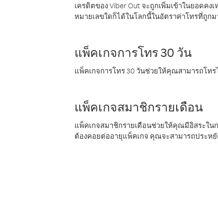
เครดิตของ Viber Out จะถูกเพิ่มเข้าในยอดคงเห
หมายเลขใดก็ได้ในโลกนี้ในอัตราค่าโทรที่ถูก
แพ็คเกจการโทร 30 วัน
แพ็คเกจการโทร 30 วันช่วยให้คุณสามารถโทรไป
แพ็คเกจสมาชิกรายเดือน
แพ็คเกจสมาชิกรายเดือนช่วยให้คุณมีอิสระใน
ต้องคอยต่ออายุแพ็คเกจ คุณจะสามารถประหยัด