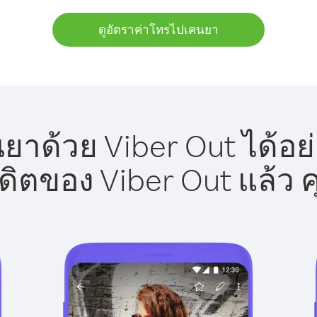
ดูอัตราค่าโทรไปเคนยา
าด้วย Viber Out ได้อย
รดิตของ Viber Out แล้ว