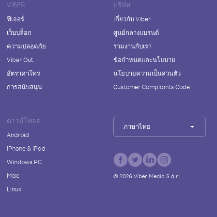
VIBER
บริษัท
ฟีเจอร์
เกี่ยวกับ Viber
เว็บบล็อก
ศูนย์กลางแบรนด์
ความปลอดภัย
ร่วมงานกับเรา
Viber Out
ข้อกำหนดและนโยบาย
อัตราค่าโทร
นโยบายความเป็นส่วนตัว
การสนับสนุน
Customer Complaints Code
ดาวน์โหลด
ภาษาไทย
Android
iPhone & iPad
Windows PC
Mac
©
2026
Viber Media S.à r.l.
Linux