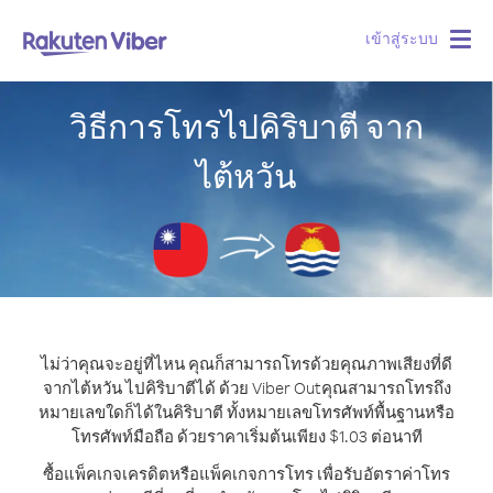
เข้าสู่ระบบ
Togg
navig
วิธีการโทรไปคิริบาตี จาก
ไต้หวัน
ไม่ว่าคุณจะอยู่ที่ไหน คุณก็สามารถโทรด้วยคุณภาพเสียงที่ดี
จากไต้หวัน ไปคิริบาตีได้ ด้วย Viber Out
คุณสามารถโทรถึง
หมายเลขใดก็ได้ในคิริบาตี ทั้งหมายเลขโทรศัพท์พื้นฐานหรือ
โทรศัพท์มือถือ ด้วยราคาเริ่มต้นเพียง $1.03 ต่อนาที
ซื้อแพ็คเกจเครดิตหรือแพ็คเกจการโทร เพื่อรับอัตราค่าโทร