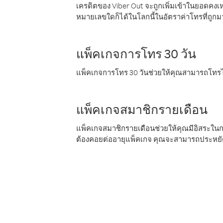
เครดิตของ Viber Out จะถูกเพิ่มเข้าในยอดคงเห
หมายเลขใดก็ได้ในโลกนี้ในอัตราค่าโทรที่ถูก
แพ็คเกจการโทร 30 วัน
แพ็คเกจการโทร 30 วันช่วยให้คุณสามารถโทรไป
แพ็คเกจสมาชิกรายเดือน
แพ็คเกจสมาชิกรายเดือนช่วยให้คุณมีอิสระใน
ต้องคอยต่ออายุแพ็คเกจ คุณจะสามารถประหยัด