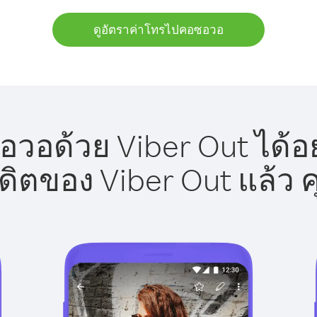
ดูอัตราค่าโทรไปคอซอวอ
วอด้วย Viber Out ได้อย
รดิตของ Viber Out แล้ว