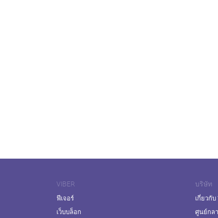
VIBER
บริษัท
ฟีเจอร์
เกี่ยวกับ
เว็บบล็อก
ศูนย์กล