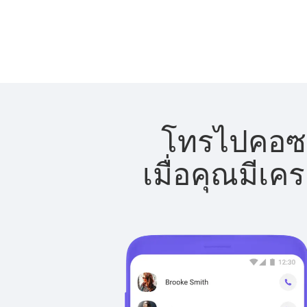
โทรไปคอซอ
เมื่อคุณมีเค