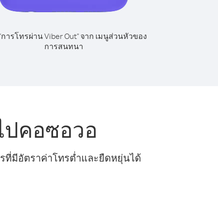
 "การโทรผ่าน Viber Out" จาก เมนูส่วนหัวของ
การสนทนา
 ไปคอซอวอ
ี่มีอัตราค่าโทรต่ำและยืดหยุ่นได้