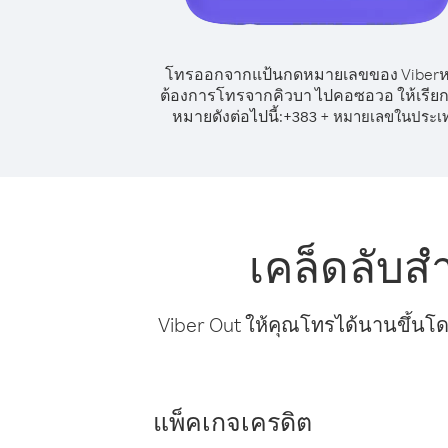
โทรออกจากแป้นกดหมายเลขของ Viber
ต้องการโทรจากคิวบา ไปคอซอวอ ให้เรีย
หมายดังต่อไปนี้:
+
+
383
หมายเลขในประเ
เคล็ดลับ
Viber Out ให้คุณโทรได้นานขึ้นโด
แพ็คเกจเครดิต