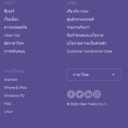
VIBER
บริษัท
ฟีเจอร์
เกี่ยวกับ Viber
เว็บบล็อก
ศูนย์กลางแบรนด์
ความปลอดภัย
ร่วมงานกับเรา
Viber Out
ข้อกำหนดและนโยบาย
อัตราค่าโทร
นโยบายความเป็นส่วนตัว
การสนับสนุน
Customer Complaints Code
ดาวน์โหลด
ภาษาไทย
Android
iPhone & iPad
Windows PC
Mac
©
2026
Viber Media S.à r.l.
Linux