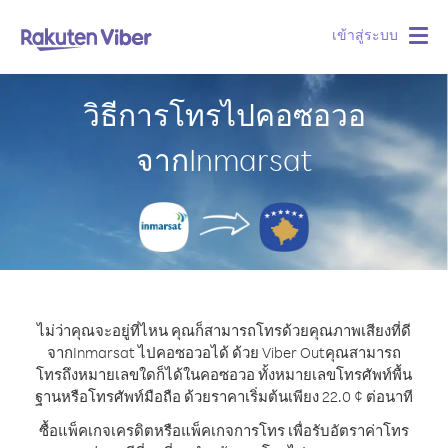
เข้าสู่ระบบ
Togg
navig
วิธีการโทรไปคอซอวอ
จากInmarsat
ไม่ว่าคุณจะอยู่ที่ไหน คุณก็สามารถโทรด้วยคุณภาพเสียงที่ดี
จากInmarsat ไปคอซอวอได้ ด้วย Viber Out
คุณสามารถ
โทรถึงหมายเลขใดก็ได้ในคอซอวอ ทั้งหมายเลขโทรศัพท์พื้น
ฐานหรือโทรศัพท์มือถือ ด้วยราคาเริ่มต้นเพียง 22.0 ¢ ต่อนาที
ซื้อแพ็คเกจเครดิตหรือแพ็คเกจการโทร เพื่อรับอัตราค่าโทร