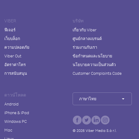
VIBER
บริษัท
ฟีเจอร์
เกี่ยวกับ Viber
เว็บบล็อก
ศูนย์กลางแบรนด์
ความปลอดภัย
ร่วมงานกับเรา
Viber Out
ข้อกำหนดและนโยบาย
อัตราค่าโทร
นโยบายความเป็นส่วนตัว
การสนับสนุน
Customer Complaints Code
ดาวน์โหลด
ภาษาไทย
Android
iPhone & iPad
Windows PC
Mac
©
2026
Viber Media S.à r.l.
Linux