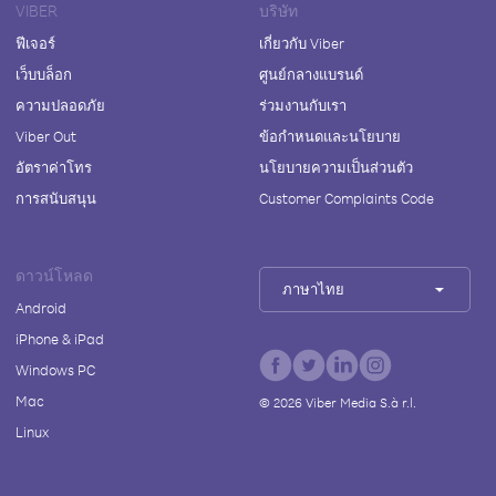
VIBER
บริษัท
ฟีเจอร์
เกี่ยวกับ Viber
เว็บบล็อก
ศูนย์กลางแบรนด์
ความปลอดภัย
ร่วมงานกับเรา
Viber Out
ข้อกำหนดและนโยบาย
อัตราค่าโทร
นโยบายความเป็นส่วนตัว
การสนับสนุน
Customer Complaints Code
ดาวน์โหลด
ภาษาไทย
Android
iPhone & iPad
Windows PC
Mac
©
2026
Viber Media S.à r.l.
Linux