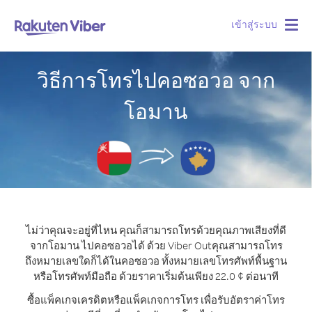
เข้าสู่ระบบ
Togg
navig
วิธีการโทรไปคอซอวอ จาก
โอมาน
ไม่ว่าคุณจะอยู่ที่ไหน คุณก็สามารถโทรด้วยคุณภาพเสียงที่ดี
จากโอมาน ไปคอซอวอได้ ด้วย Viber Out
คุณสามารถโทร
ถึงหมายเลขใดก็ได้ในคอซอวอ ทั้งหมายเลขโทรศัพท์พื้นฐาน
หรือโทรศัพท์มือถือ ด้วยราคาเริ่มต้นเพียง 22.0 ¢ ต่อนาที
ซื้อแพ็คเกจเครดิตหรือแพ็คเกจการโทร เพื่อรับอัตราค่าโทร