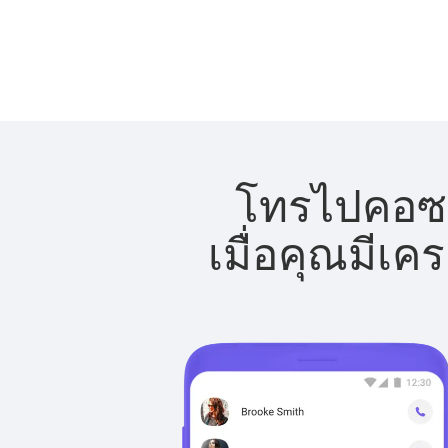
โทรไปคอซอ
เมื่อคุณมีเค