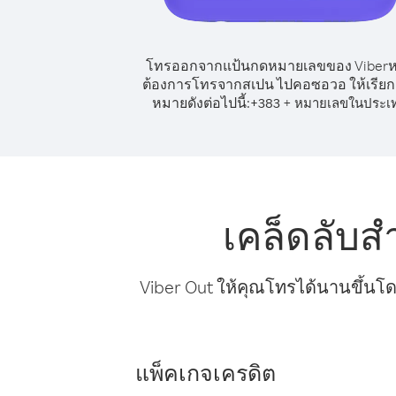
โทรออกจากแป้นกดหมายเลขของ Viber
ต้องการโทรจากสเปน ไปคอซอวอ ให้เรีย
หมายดังต่อไปนี้:
+
+
383
หมายเลขในประเ
เคล็ดลับ
Viber Out ให้คุณโทรได้นานขึ้นโด
แพ็คเกจเครดิต