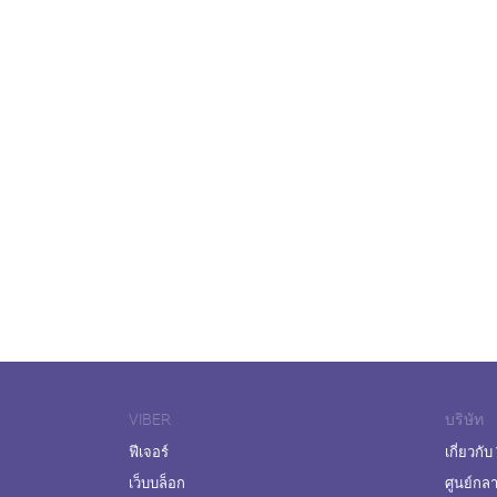
VIBER
บริษัท
ฟีเจอร์
เกี่ยวกับ
เว็บบล็อก
ศูนย์กล