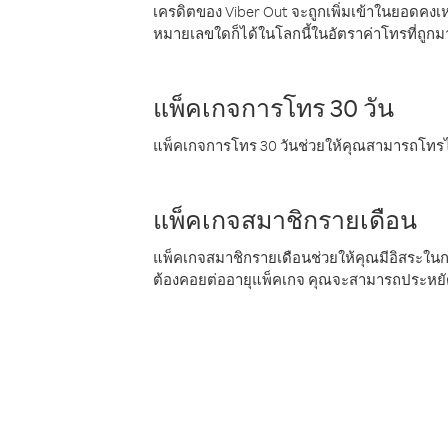
เครดิตของ Viber Out จะถูกเพิ่มเข้าในยอดคงเห
หมายเลขใดก็ได้ในโลกนี้ในอัตราค่าโทรที่ถูก
แพ็คเกจการโทร 30 วัน
แพ็คเกจการโทร 30 วันช่วยให้คุณสามารถโทรไป
แพ็คเกจสมาชิกรายเดือน
แพ็คเกจสมาชิกรายเดือนช่วยให้คุณมีอิสระใน
ต้องคอยต่ออายุแพ็คเกจ คุณจะสามารถประหยัด