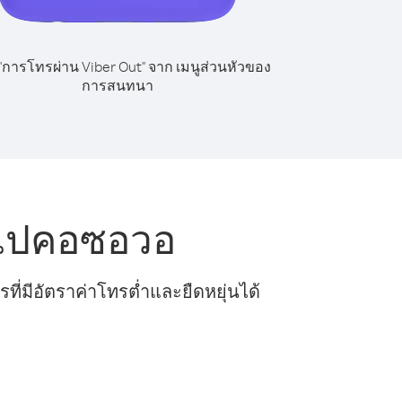
 "การโทรผ่าน Viber Out" จาก เมนูส่วนหัวของ
การสนทนา
 ไปคอซอวอ
ี่มีอัตราค่าโทรต่ำและยืดหยุ่นได้