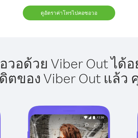
ดูอัตราค่าโทรไปคอซอวอ
วอด้วย Viber Out ได้อย
รดิตของ Viber Out แล้ว