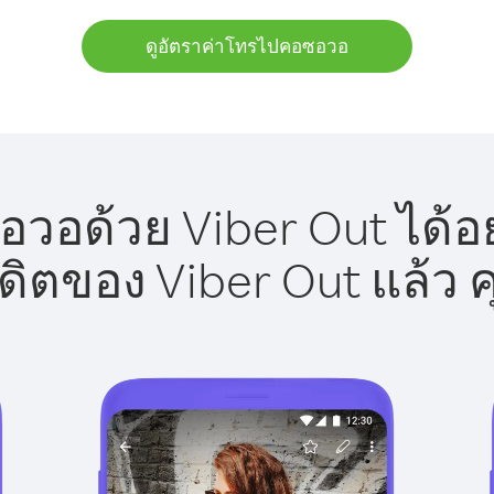
ดูอัตราค่าโทรไปคอซอวอ
วอด้วย Viber Out ได้อย
รดิตของ Viber Out แล้ว