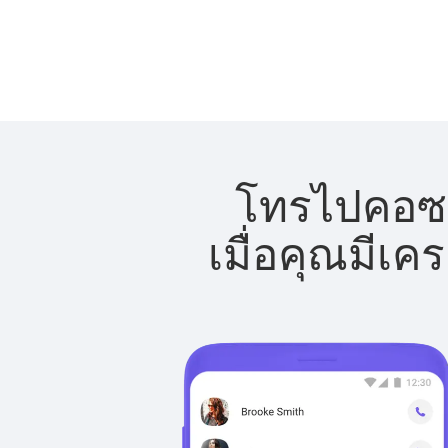
โทรไปคอซอ
เมื่อคุณมีเค