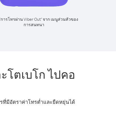
 "การโทรผ่าน Viber Out" จาก เมนูส่วนหัวของ
การสนทนา
ละโตเบโก ไปคอ
ี่มีอัตราค่าโทรต่ำและยืดหยุ่นได้