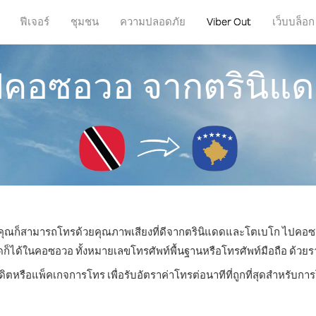
ฟีเจอร์
ชุมชน
ความปลอดภัย
Viber Out
เว็บบล็อก
ไปคอซอวอ จากตรินิแ
หน คุณก็สามารถโทรด้วยคุณภาพเสียงที่ดีจากตรินิแดดและโตเบโก ไปคอซอ
ด้ในคอซอวอ ทั้งหมายเลขโทรศัพท์พื้นฐานหรือโทรศัพท์มือถือ ด้วยราคา
ดิตหรือแพ็คเกจการโทร เพื่อรับอัตราค่าโทรต่อนาทีที่ถูกที่สุดสำหรั