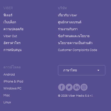
VIBER
บริษัท
ฟีเจอร์
เกี่ยวกับ Viber
เว็บบล็อก
ศูนย์กลางแบรนด์
ความปลอดภัย
ร่วมงานกับเรา
Viber Out
ข้อกำหนดและนโยบาย
อัตราค่าโทร
นโยบายความเป็นส่วนตัว
การสนับสนุน
Customer Complaints Code
ดาวน์โหลด
ภาษาไทย
Android
iPhone & iPad
Windows PC
Mac
©
2026
Viber Media S.à r.l.
Linux