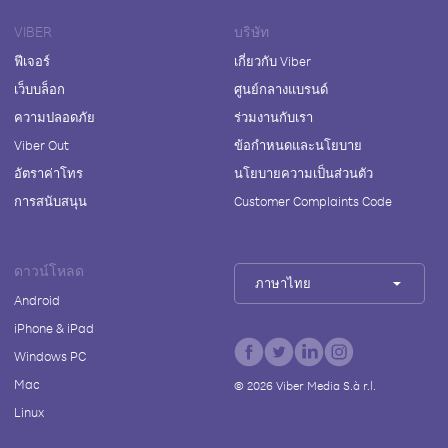
VIBER
บริษัท
ฟีเจอร์
เกี่ยวกับ Viber
เว็บบล็อก
ศูนย์กลางแบรนด์
ความปลอดภัย
ร่วมงานกับเรา
Viber Out
ข้อกำหนดและนโยบาย
อัตราค่าโทร
นโยบายความเป็นส่วนตัว
การสนับสนุน
Customer Complaints Code
ดาวน์โหลด
ภาษาไทย
Android
iPhone & iPad
Windows PC
Mac
©
2026
Viber Media S.à r.l.
Linux