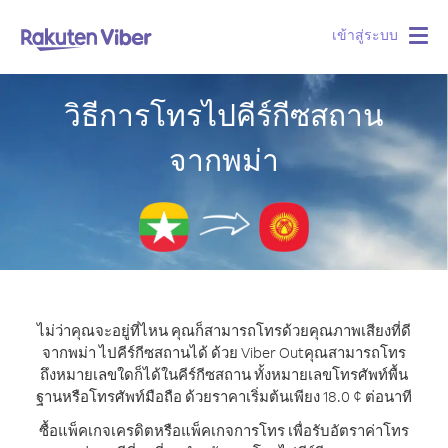
เข้าสู่ระบบ
Togg
navig
วิธีการโทรไปคีร์กีซสถาน
จากพม่า
ไม่ว่าคุณจะอยู่ที่ไหน คุณก็สามารถโทรด้วยคุณภาพเสียงที่ดี
จากพม่า ไปคีร์กีซสถานได้ ด้วย Viber Out
คุณสามารถโทร
ถึงหมายเลขใดก็ได้ในคีร์กีซสถาน ทั้งหมายเลขโทรศัพท์พื้น
ฐานหรือโทรศัพท์มือถือ ด้วยราคาเริ่มต้นเพียง 18.0 ¢ ต่อนาที
ซื้อแพ็คเกจเครดิตหรือแพ็คเกจการโทร เพื่อรับอัตราค่าโทร