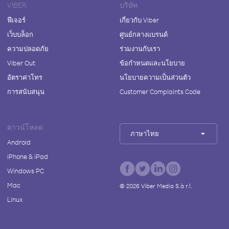
VIBER
บริษัท
ฟีเจอร์
เกี่ยวกับ Viber
เว็บบล็อก
ศูนย์กลางแบรนด์
ความปลอดภัย
ร่วมงานกับเรา
Viber Out
ข้อกำหนดและนโยบาย
อัตราค่าโทร
นโยบายความเป็นส่วนตัว
การสนับสนุน
Customer Complaints Code
ดาวน์โหลด
ภาษาไทย
Android
iPhone & iPad
Windows PC
Mac
©
2026
Viber Media S.à r.l.
Linux