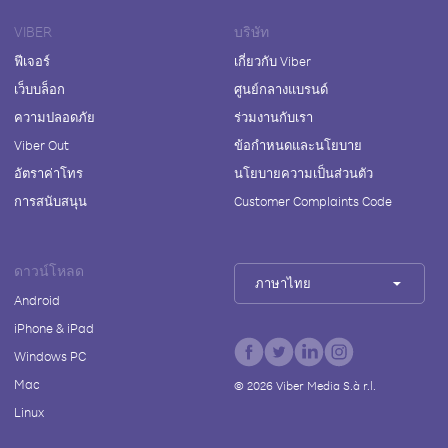
VIBER
บริษัท
ฟีเจอร์
เกี่ยวกับ Viber
เว็บบล็อก
ศูนย์กลางแบรนด์
ความปลอดภัย
ร่วมงานกับเรา
Viber Out
ข้อกำหนดและนโยบาย
อัตราค่าโทร
นโยบายความเป็นส่วนตัว
การสนับสนุน
Customer Complaints Code
ดาวน์โหลด
ภาษาไทย
Android
iPhone & iPad
Windows PC
Mac
©
2026
Viber Media S.à r.l.
Linux