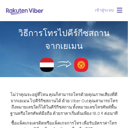
เข้าสู่ระบบ
Togg
navig
วิธีการโทรไปคีร์กีซสถาน
จากเยเมน
ไม่ว่าคุณจะอยู่ที่ไหน คุณก็สามารถโทรด้วยคุณภาพเสียงที่ดี
จากเยเมน ไปคีร์กีซสถานได้ ด้วย Viber Out
คุณสามารถโทร
ถึงหมายเลขใดก็ได้ในคีร์กีซสถาน ทั้งหมายเลขโทรศัพท์พื้น
ฐานหรือโทรศัพท์มือถือ ด้วยราคาเริ่มต้นเพียง 18.0 ¢ ต่อนาที
ซื้อแพ็คเกจเครดิตหรือแพ็คเกจการโทร เพื่อรับอัตราค่าโทร