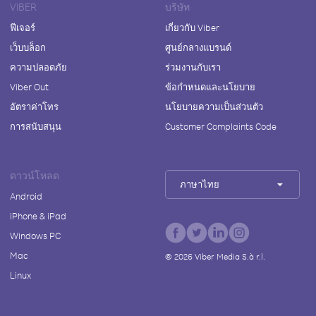
VIBER
บริษัท
ฟีเจอร์
เกี่ยวกับ Viber
เว็บบล็อก
ศูนย์กลางแบรนด์
ความปลอดภัย
ร่วมงานกับเรา
Viber Out
ข้อกำหนดและนโยบาย
อัตราค่าโทร
นโยบายความเป็นส่วนตัว
การสนับสนุน
Customer Complaints Code
ดาวน์โหลด
ภาษาไทย
Android
iPhone & iPad
Windows PC
Mac
©
2026
Viber Media S.à r.l.
Linux