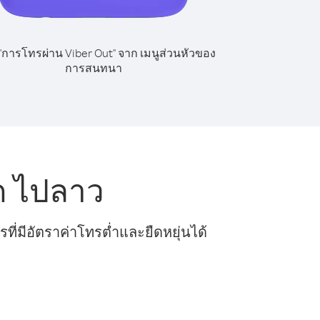
 "การโทรผ่าน Viber Out" จาก เมนูส่วนหัวของ
การสนทนา
ด ไปลาว
ี่มีอัตราค่าโทรต่ำและยืดหยุ่นได้