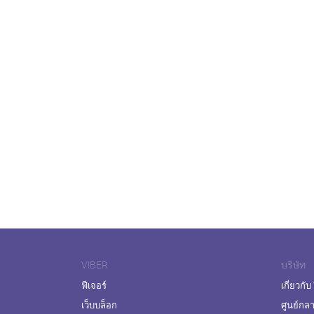
VIBER
บริษัท
ฟีเจอร์
เกี่ยวกับ
เว็บบล็อก
ศูนย์กล