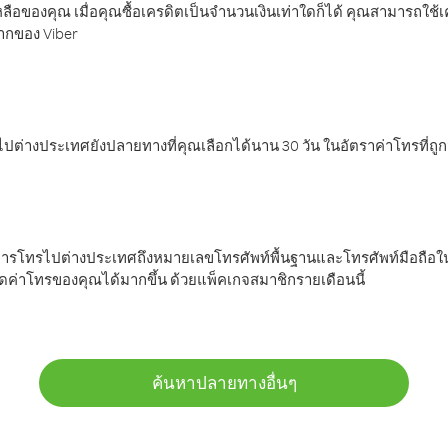
ลือของคุณ เมื่อคุณซื้อเครดิตเป็นจำนวนเงินเท่าใดก็ได้ คุณสามารถใช้
มากของ Viber
ต่างประเทศยังปลายทางที่คุณเลือกได้นาน 30 วัน ในอัตราค่าโทรที่ถู
การโทรไปต่างประเทศถึงหมายเลขโทรศัพท์พื้นฐานและโทรศัพท์มือถือใน
ค่าโทรของคุณได้มากขึ้น ด้วยแพ็คเกจสมาชิกรายเดือนนี้
ค้นหาปลายทางอื่นๆ