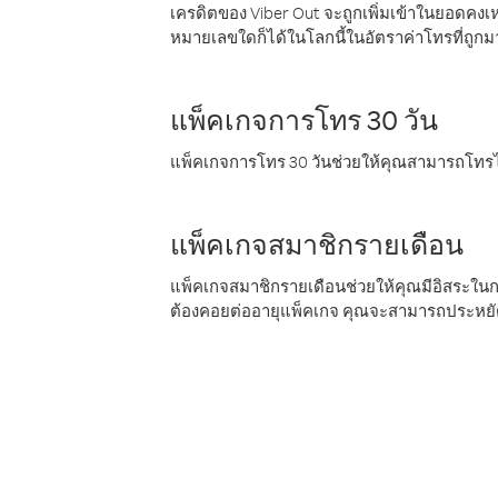
เครดิตของ Viber Out จะถูกเพิ่มเข้าในยอดคงเห
หมายเลขใดก็ได้ในโลกนี้ในอัตราค่าโทรที่ถูก
แพ็คเกจการโทร 30 วัน
แพ็คเกจการโทร 30 วันช่วยให้คุณสามารถโทรไป
แพ็คเกจสมาชิกรายเดือน
แพ็คเกจสมาชิกรายเดือนช่วยให้คุณมีอิสระใน
ต้องคอยต่ออายุแพ็คเกจ คุณจะสามารถประหยัด