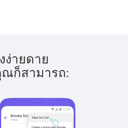
างง่ายดาย
 คุณก็สามารถ: