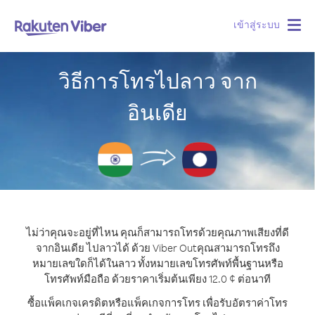
เข้าสู่ระบบ
Togg
navig
วิธีการโทรไปลาว จาก
อินเดีย
ไม่ว่าคุณจะอยู่ที่ไหน คุณก็สามารถโทรด้วยคุณภาพเสียงที่ดี
จากอินเดีย ไปลาวได้ ด้วย Viber Out
คุณสามารถโทรถึง
หมายเลขใดก็ได้ในลาว ทั้งหมายเลขโทรศัพท์พื้นฐานหรือ
โทรศัพท์มือถือ ด้วยราคาเริ่มต้นเพียง 12.0 ¢ ต่อนาที
ซื้อแพ็คเกจเครดิตหรือแพ็คเกจการโทร เพื่อรับอัตราค่าโทร