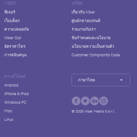
VIBER
บริษัท
ฟีเจอร์
เกี่ยวกับ Viber
เว็บบล็อก
ศูนย์กลางแบรนด์
ความปลอดภัย
ร่วมงานกับเรา
Viber Out
ข้อกำหนดและนโยบาย
อัตราค่าโทร
นโยบายความเป็นส่วนตัว
การสนับสนุน
Customer Complaints Code
ดาวน์โหลด
ภาษาไทย
Android
iPhone & iPad
Windows PC
Mac
©
2026
Viber Media S.à r.l.
Linux