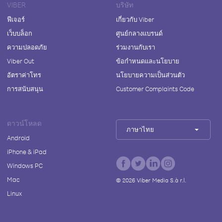
VIBER
บริษัท
ฟีเจอร์
เกี่ยวกับ Viber
เว็บบล็อก
ศูนย์กลางแบรนด์
ความปลอดภัย
ร่วมงานกับเรา
Viber Out
ข้อกำหนดและนโยบาย
อัตราค่าโทร
นโยบายความเป็นส่วนตัว
การสนับสนุน
Customer Complaints Code
ดาวน์โหลด
ภาษาไทย
Android
iPhone & iPad
Windows PC
Mac
©
2026
Viber Media S.à r.l.
Linux