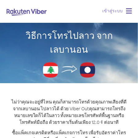
เข้าสู่ระบบ
Togg
navig
วิธีการโทรไปลาว จาก
เลบานอน
ไม่ว่าคุณจะอยู่ที่ไหน คุณก็สามารถโทรด้วยคุณภาพเสียงที่ดี
จากเลบานอน ไปลาวได้ ด้วย Viber Out
คุณสามารถโทรถึง
หมายเลขใดก็ได้ในลาว ทั้งหมายเลขโทรศัพท์พื้นฐานหรือ
โทรศัพท์มือถือ ด้วยราคาเริ่มต้นเพียง 12.0 ¢ ต่อนาที
ซื้อแพ็คเกจเครดิตหรือแพ็คเกจการโทร เพื่อรับอัตราค่าโทร