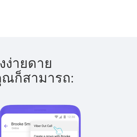
างง่ายดาย
 คุณก็สามารถ: