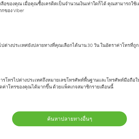
ลือของคุณ เมื่อคุณซื้อเครดิตเป็นจำนวนเงินเท่าใดก็ได้ คุณสามารถใช้
มากของ Viber
ต่างประเทศยังปลายทางที่คุณเลือกได้นาน 30 วัน ในอัตราค่าโทรที่ถู
การโทรไปต่างประเทศถึงหมายเลขโทรศัพท์พื้นฐานและโทรศัพท์มือถือใน
ค่าโทรของคุณได้มากขึ้น ด้วยแพ็คเกจสมาชิกรายเดือนนี้
ค้นหาปลายทางอื่นๆ