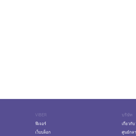
VIBER
บริษัท
ฟีเจอร์
เกี่ยวกับ
เว็บบล็อก
ศูนย์กล