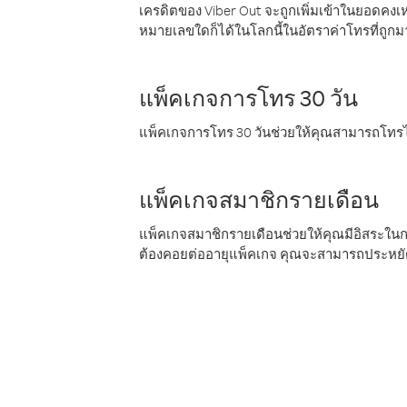
เครดิตของ Viber Out จะถูกเพิ่มเข้าในยอดคงเห
หมายเลขใดก็ได้ในโลกนี้ในอัตราค่าโทรที่ถูก
แพ็คเกจการโทร 30 วัน
แพ็คเกจการโทร 30 วันช่วยให้คุณสามารถโทรไป
แพ็คเกจสมาชิกรายเดือน
แพ็คเกจสมาชิกรายเดือนช่วยให้คุณมีอิสระใน
ต้องคอยต่ออายุแพ็คเกจ คุณจะสามารถประหยัด