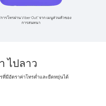
 "การโทรผ่าน Viber Out" จาก เมนูส่วนหัวของ
การสนทนา
า ไปลาว
ี่มีอัตราค่าโทรต่ำและยืดหยุ่นได้