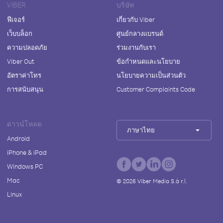
VIBER
บริษัท
ฟีเจอร์
เกี่ยวกับ Viber
เว็บบล็อก
ศูนย์กลางแบรนด์
ความปลอดภัย
ร่วมงานกับเรา
Viber Out
ข้อกำหนดและนโยบาย
อัตราค่าโทร
นโยบายความเป็นส่วนตัว
การสนับสนุน
Customer Complaints Code
ดาวน์โหลด
ภาษาไทย
Android
iPhone & iPad
Windows PC
Mac
©
2026
Viber Media S.à r.l.
Linux