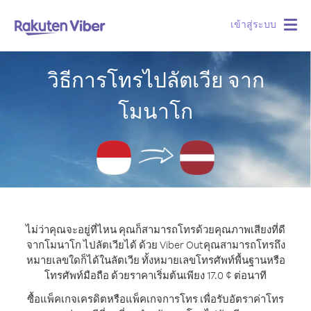
เข้าสู่ระบบ
Togg
navig
วิธีการโทรไปลัตเวีย จาก
โมนาโก
ไม่ว่าคุณจะอยู่ที่ไหน คุณก็สามารถโทรด้วยคุณภาพเสียงที่ดี
จากโมนาโก ไปลัตเวียได้ ด้วย Viber Out
คุณสามารถโทรถึง
หมายเลขใดก็ได้ในลัตเวีย ทั้งหมายเลขโทรศัพท์พื้นฐานหรือ
โทรศัพท์มือถือ ด้วยราคาเริ่มต้นเพียง 17.0 ¢ ต่อนาที
ซื้อแพ็คเกจเครดิตหรือแพ็คเกจการโทร เพื่อรับอัตราค่าโทร