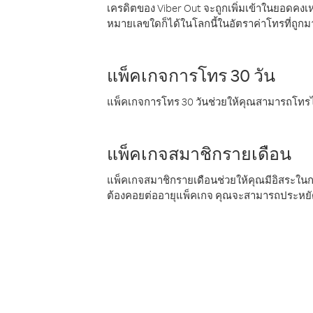
เครดิตของ Viber Out จะถูกเพิ่มเข้าในยอดคงเห
หมายเลขใดก็ได้ในโลกนี้ในอัตราค่าโทรที่ถูก
แพ็คเกจการโทร 30 วัน
แพ็คเกจการโทร 30 วันช่วยให้คุณสามารถโทรไป
แพ็คเกจสมาชิกรายเดือน
แพ็คเกจสมาชิกรายเดือนช่วยให้คุณมีอิสระใน
ต้องคอยต่ออายุแพ็คเกจ คุณจะสามารถประหยัด