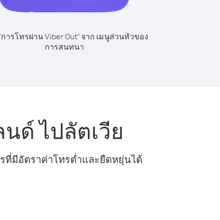
 "การโทรผ่าน Viber Out" จาก เมนูส่วนหัวของ
การสนทนา
ด์ ไปลัตเวีย
ี่มีอัตราค่าโทรต่ำและยืดหยุ่นได้