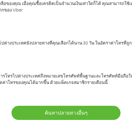
ลือของคุณ เมื่อคุณซื้อเครดิตเป็นจำนวนเงินเท่าใดก็ได้ คุณสามารถใช้
มากของ Viber
ต่างประเทศยังปลายทางที่คุณเลือกได้นาน 30 วัน ในอัตราค่าโทรที่ถู
การโทรไปต่างประเทศถึงหมายเลขโทรศัพท์พื้นฐานและโทรศัพท์มือถือใน
ค่าโทรของคุณได้มากขึ้น ด้วยแพ็คเกจสมาชิกรายเดือนนี้
ค้นหาปลายทางอื่นๆ