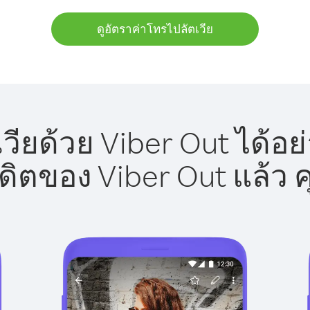
ดูอัตราค่าโทรไปลัตเวีย
วียด้วย Viber Out ได้อย
รดิตของ Viber Out แล้ว