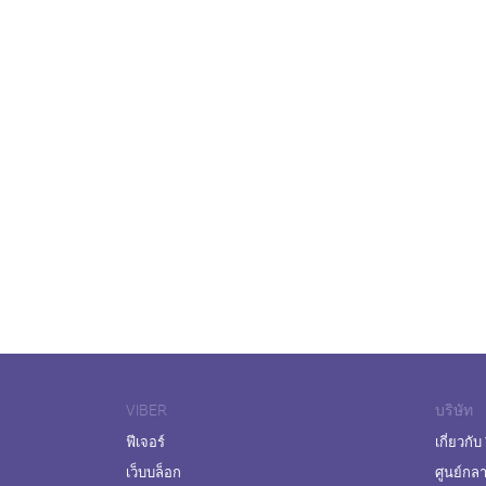
VIBER
บริษัท
ฟีเจอร์
เกี่ยวกับ
เว็บบล็อก
ศูนย์กล