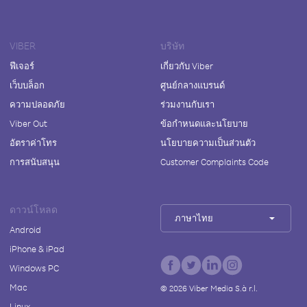
VIBER
บริษัท
ฟีเจอร์
เกี่ยวกับ Viber
เว็บบล็อก
ศูนย์กลางแบรนด์
ความปลอดภัย
ร่วมงานกับเรา
Viber Out
ข้อกำหนดและนโยบาย
อัตราค่าโทร
นโยบายความเป็นส่วนตัว
การสนับสนุน
Customer Complaints Code
ดาวน์โหลด
ภาษาไทย
Android
iPhone & iPad
Windows PC
Mac
©
2026
Viber Media S.à r.l.
Linux