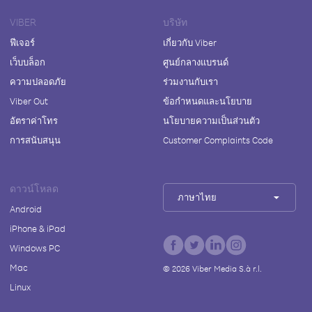
VIBER
บริษัท
ฟีเจอร์
เกี่ยวกับ Viber
เว็บบล็อก
ศูนย์กลางแบรนด์
ความปลอดภัย
ร่วมงานกับเรา
Viber Out
ข้อกำหนดและนโยบาย
อัตราค่าโทร
นโยบายความเป็นส่วนตัว
การสนับสนุน
Customer Complaints Code
ดาวน์โหลด
ภาษาไทย
Android
iPhone & iPad
Windows PC
Mac
©
2026
Viber Media S.à r.l.
Linux