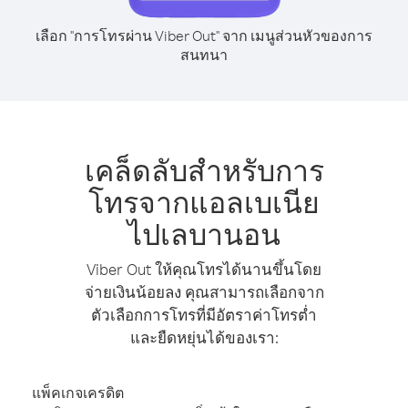
เลือก "การโทรผ่าน Viber Out" จาก เมนูส่วนหัวของการ
สนทนา
เคล็ดลับสำหรับการ
โทรจากแอลเบเนีย
ไปเลบานอน
Viber Out ให้คุณโทรได้นานขึ้นโดย
จ่ายเงินน้อยลง คุณสามารถเลือกจาก
ตัวเลือกการโทรที่มีอัตราค่าโทรต่ำ
และยืดหยุ่นได้ของเรา:
แพ็คเกจเครดิต