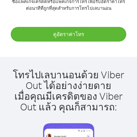
ซื้อแพ็คเกจเครดิตหรือแพ็คเกจการโทร เพื่อรับอัตราค่าโทร
ต่อนาทีที่ถูกที่สุดสำหรับการโทรไปเลบานอน
ดูอัตราค่าโทร
โทรไปเลบานอนด้วย Viber
Out ได้อย่างง่ายดาย
เมื่อคุณมีเครดิตของ Viber
Out แล้ว คุณก็สามารถ: