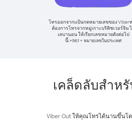
โทรออกจากแป้นกดหมายเลขของ Viber
ต้องการโทรจากหมู่เกาะบริติชเวอร์จิน 
เลบานอน ให้เรียกเลขหมายดังต่อไป
นี้:
+
+
961
หมายเลขในประเทศ
เคล็ดลับสำหรั
Viber Out ให้คุณโทรได้นานขึ้นโด