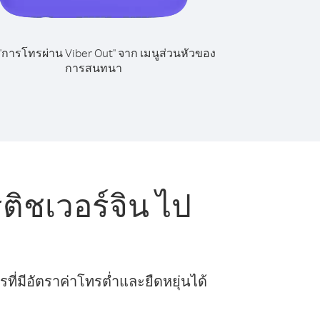
 "การโทรผ่าน Viber Out" จาก เมนูส่วนหัวของ
การสนทนา
ติชเวอร์จิน ไป
ี่มีอัตราค่าโทรต่ำและยืดหยุ่นได้