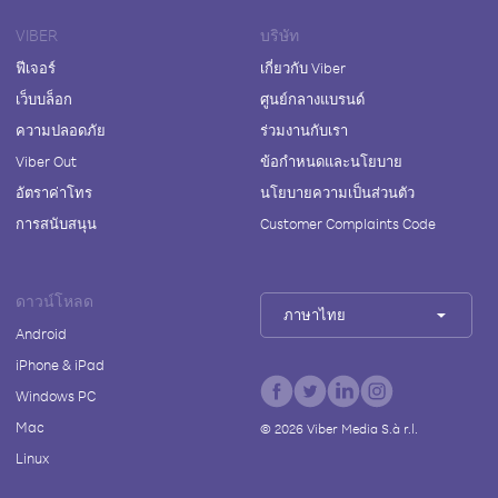
VIBER
บริษัท
ฟีเจอร์
เกี่ยวกับ Viber
เว็บบล็อก
ศูนย์กลางแบรนด์
ความปลอดภัย
ร่วมงานกับเรา
Viber Out
ข้อกำหนดและนโยบาย
อัตราค่าโทร
นโยบายความเป็นส่วนตัว
การสนับสนุน
Customer Complaints Code
ดาวน์โหลด
ภาษาไทย
Android
iPhone & iPad
Windows PC
Mac
©
2026
Viber Media S.à r.l.
Linux