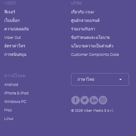
VIBER
บริษัท
ฟีเจอร์
เกี่ยวกับ Viber
เว็บบล็อก
ศูนย์กลางแบรนด์
ความปลอดภัย
ร่วมงานกับเรา
Viber Out
ข้อกำหนดและนโยบาย
อัตราค่าโทร
นโยบายความเป็นส่วนตัว
การสนับสนุน
Customer Complaints Code
ดาวน์โหลด
ภาษาไทย
Android
iPhone & iPad
Windows PC
Mac
©
2026
Viber Media S.à r.l.
Linux