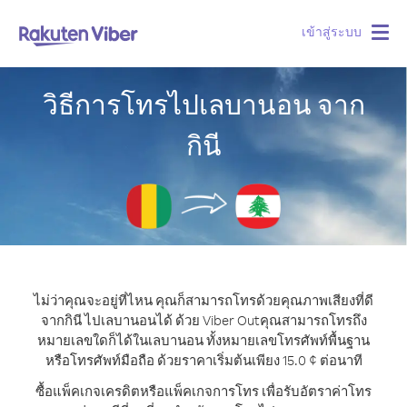
เข้าสู่ระบบ
Togg
navig
วิธีการโทรไปเลบานอน จาก
กินี
ไม่ว่าคุณจะอยู่ที่ไหน คุณก็สามารถโทรด้วยคุณภาพเสียงที่ดี
จากกินี ไปเลบานอนได้ ด้วย Viber Out
คุณสามารถโทรถึง
หมายเลขใดก็ได้ในเลบานอน ทั้งหมายเลขโทรศัพท์พื้นฐาน
หรือโทรศัพท์มือถือ ด้วยราคาเริ่มต้นเพียง 15.0 ¢ ต่อนาที
ซื้อแพ็คเกจเครดิตหรือแพ็คเกจการโทร เพื่อรับอัตราค่าโทร