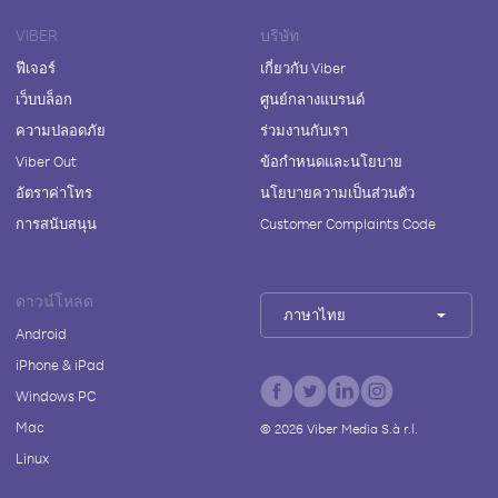
VIBER
บริษัท
ฟีเจอร์
เกี่ยวกับ Viber
เว็บบล็อก
ศูนย์กลางแบรนด์
ความปลอดภัย
ร่วมงานกับเรา
Viber Out
ข้อกำหนดและนโยบาย
อัตราค่าโทร
นโยบายความเป็นส่วนตัว
การสนับสนุน
Customer Complaints Code
ดาวน์โหลด
ภาษาไทย
Android
iPhone & iPad
Windows PC
Mac
©
2026
Viber Media S.à r.l.
Linux