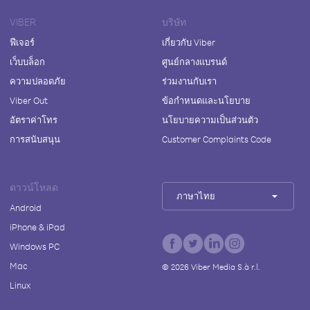
VIBER
บริษัท
ฟีเจอร์
เกี่ยวกับ Viber
เว็บบล็อก
ศูนย์กลางแบรนด์
ความปลอดภัย
ร่วมงานกับเรา
Viber Out
ข้อกำหนดและนโยบาย
อัตราค่าโทร
นโยบายความเป็นส่วนตัว
การสนับสนุน
Customer Complaints Code
ดาวน์โหลด
ภาษาไทย
Android
iPhone & iPad
Windows PC
Mac
©
2026
Viber Media S.à r.l.
Linux