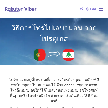
เข้าสู่ระบบ
Togg
navig
วิธีการโทรไปเลบานอน จาก
โปรตุเกส
ไม่ว่าคุณจะอยู่ที่ไหน คุณก็สามารถโทรด้วยคุณภาพเสียงที่ดี
จากโปรตุเกส ไปเลบานอนได้ ด้วย Viber Out
คุณสามารถ
โทรถึงหมายเลขใดก็ได้ในเลบานอน ทั้งหมายเลขโทรศัพท์
พื้นฐานหรือโทรศัพท์มือถือ ด้วยราคาเริ่มต้นเพียง 18.5 ¢ ต่อ
นาที