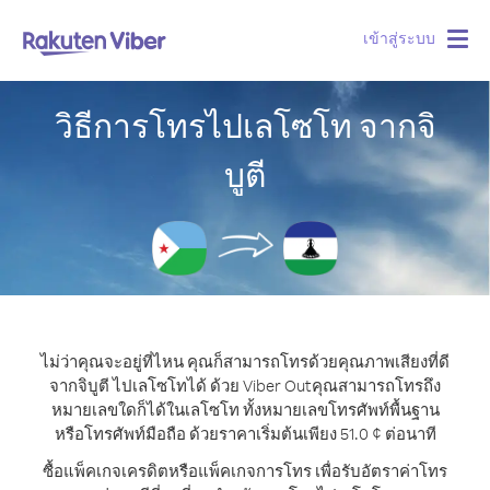
เข้าสู่ระบบ
Togg
navig
วิธีการโทรไปเลโซโท จากจิ
บูตี
ไม่ว่าคุณจะอยู่ที่ไหน คุณก็สามารถโทรด้วยคุณภาพเสียงที่ดี
จากจิบูตี ไปเลโซโทได้ ด้วย Viber Out
คุณสามารถโทรถึง
หมายเลขใดก็ได้ในเลโซโท ทั้งหมายเลขโทรศัพท์พื้นฐาน
หรือโทรศัพท์มือถือ ด้วยราคาเริ่มต้นเพียง 51.0 ¢ ต่อนาที
ซื้อแพ็คเกจเครดิตหรือแพ็คเกจการโทร เพื่อรับอัตราค่าโทร