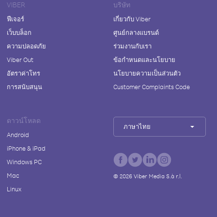
VIBER
บริษัท
ฟีเจอร์
เกี่ยวกับ Viber
เว็บบล็อก
ศูนย์กลางแบรนด์
ความปลอดภัย
ร่วมงานกับเรา
Viber Out
ข้อกำหนดและนโยบาย
อัตราค่าโทร
นโยบายความเป็นส่วนตัว
การสนับสนุน
Customer Complaints Code
ดาวน์โหลด
ภาษาไทย
Android
iPhone & iPad
Windows PC
Mac
©
2026
Viber Media S.à r.l.
Linux