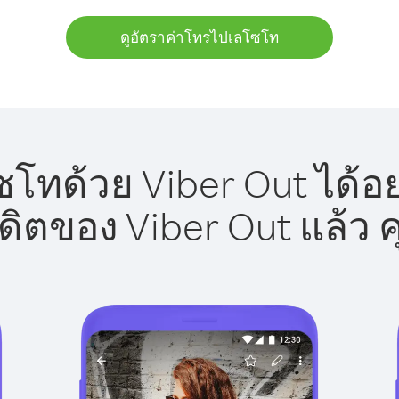
ดูอัตราค่าโทรไปเลโซโท
โทด้วย Viber Out ได้อย
รดิตของ Viber Out แล้ว