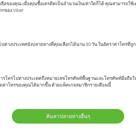
ลือของคุณ เมื่อคุณซื้อเครดิตเป็นจำนวนเงินเท่าใดก็ได้ คุณสามารถใช้
มากของ Viber
ต่างประเทศยังปลายทางที่คุณเลือกได้นาน 30 วัน ในอัตราค่าโทรที่ถู
การโทรไปต่างประเทศถึงหมายเลขโทรศัพท์พื้นฐานและโทรศัพท์มือถือใน
ค่าโทรของคุณได้มากขึ้น ด้วยแพ็คเกจสมาชิกรายเดือนนี้
ค้นหาปลายทางอื่นๆ