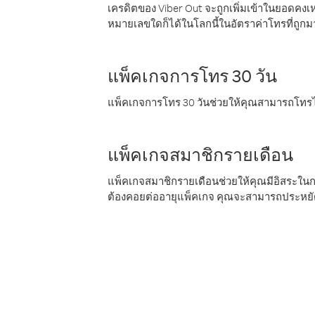
เครดิตของ Viber Out จะถูกเพิ่มเข้าในยอดคงเห
หมายเลขใดก็ได้ในโลกนี้ในอัตราค่าโทรที่ถูก
แพ็คเกจการโทร 30 วัน
แพ็คเกจการโทร 30 วันช่วยให้คุณสามารถโทรไป
แพ็คเกจสมาชิกรายเดือน
แพ็คเกจสมาชิกรายเดือนช่วยให้คุณมีอิสระใน
ต้องคอยต่ออายุแพ็คเกจ คุณจะสามารถประหยัด