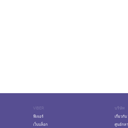
VIBER
บริษัท
ฟีเจอร์
เกี่ยวกับ
เว็บบล็อก
ศูนย์กล