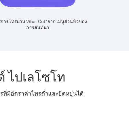
 "การโทรผ่าน Viber Out" จาก เมนูส่วนหัวของ
การสนทนา
ด์ ไปเลโซโท
ี่มีอัตราค่าโทรต่ำและยืดหยุ่นได้