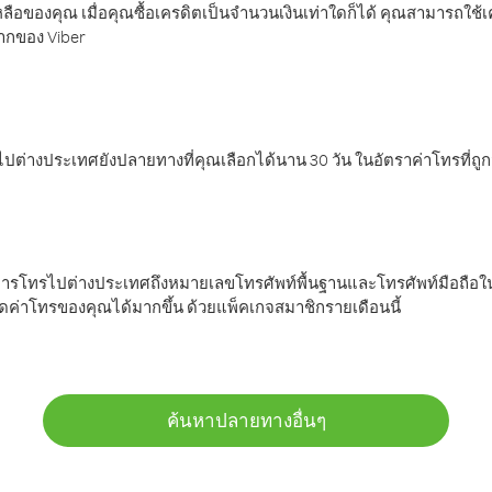
ลือของคุณ เมื่อคุณซื้อเครดิตเป็นจำนวนเงินเท่าใดก็ได้ คุณสามารถใช้
มากของ Viber
ต่างประเทศยังปลายทางที่คุณเลือกได้นาน 30 วัน ในอัตราค่าโทรที่ถู
การโทรไปต่างประเทศถึงหมายเลขโทรศัพท์พื้นฐานและโทรศัพท์มือถือใน
ค่าโทรของคุณได้มากขึ้น ด้วยแพ็คเกจสมาชิกรายเดือนนี้
ค้นหาปลายทางอื่นๆ