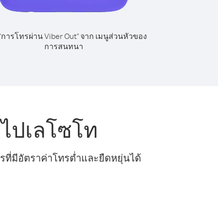
 "การโทรผ่าน Viber Out" จาก เมนูส่วนหัวของ
การสนทนา
ย ไปเลโซโท
ี่มีอัตราค่าโทรต่ำและยืดหยุ่นได้