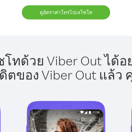
ดูอัตราค่าโทรไปเลโซโท
โทด้วย Viber Out ได้อย
รดิตของ Viber Out แล้ว