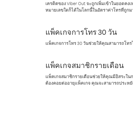
เครดิตของ Viber Out จะถูกเพิ่มเข้าในยอดคงเห
หมายเลขใดก็ได้ในโลกนี้ในอัตราค่าโทรที่ถูก
แพ็คเกจการโทร 30 วัน
แพ็คเกจการโทร 30 วันช่วยให้คุณสามารถโทรไป
แพ็คเกจสมาชิกรายเดือน
แพ็คเกจสมาชิกรายเดือนช่วยให้คุณมีอิสระใน
ต้องคอยต่ออายุแพ็คเกจ คุณจะสามารถประหยัด