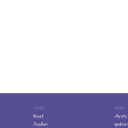
VIBER
บริษัท
ฟีเจอร์
เกี่ยวกับ
เว็บบล็อก
ศูนย์กล