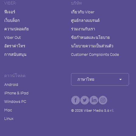
VIBER
บริษัท
ฟีเจอร์
เกี่ยวกับ Viber
เว็บบล็อก
ศูนย์กลางแบรนด์
ความปลอดภัย
ร่วมงานกับเรา
Viber Out
ข้อกำหนดและนโยบาย
อัตราค่าโทร
นโยบายความเป็นส่วนตัว
การสนับสนุน
Customer Complaints Code
ดาวน์โหลด
ภาษาไทย
Android
iPhone & iPad
Windows PC
Mac
©
2026
Viber Media S.à r.l.
Linux