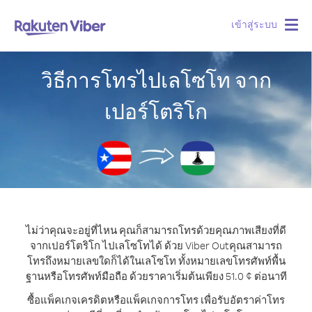
เข้าสู่ระบบ
Togg
navig
วิธีการโทรไปเลโซโท จาก
เปอร์โตริโก
ไม่ว่าคุณจะอยู่ที่ไหน คุณก็สามารถโทรด้วยคุณภาพเสียงที่ดี
จากเปอร์โตริโก ไปเลโซโทได้ ด้วย Viber Out
คุณสามารถ
โทรถึงหมายเลขใดก็ได้ในเลโซโท ทั้งหมายเลขโทรศัพท์พื้น
ฐานหรือโทรศัพท์มือถือ ด้วยราคาเริ่มต้นเพียง 51.0 ¢ ต่อนาที
ซื้อแพ็คเกจเครดิตหรือแพ็คเกจการโทร เพื่อรับอัตราค่าโทร