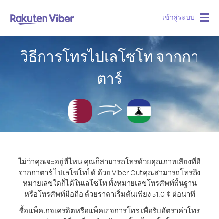
เข้าสู่ระบบ
Togg
navig
วิธีการโทรไปเลโซโท จากกา
ตาร์
ไม่ว่าคุณจะอยู่ที่ไหน คุณก็สามารถโทรด้วยคุณภาพเสียงที่ดี
จากกาตาร์ ไปเลโซโทได้ ด้วย Viber Out
คุณสามารถโทรถึง
หมายเลขใดก็ได้ในเลโซโท ทั้งหมายเลขโทรศัพท์พื้นฐาน
หรือโทรศัพท์มือถือ ด้วยราคาเริ่มต้นเพียง 51.0 ¢ ต่อนาที
ซื้อแพ็คเกจเครดิตหรือแพ็คเกจการโทร เพื่อรับอัตราค่าโทร