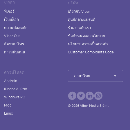
VIBER
บริษัท
ฟีเจอร์
เกี่ยวกับ Viber
เว็บบล็อก
ศูนย์กลางแบรนด์
ความปลอดภัย
ร่วมงานกับเรา
Viber Out
ข้อกำหนดและนโยบาย
อัตราค่าโทร
นโยบายความเป็นส่วนตัว
การสนับสนุน
Customer Complaints Code
ดาวน์โหลด
ภาษาไทย
Android
iPhone & iPad
Windows PC
Mac
©
2026
Viber Media S.à r.l.
Linux