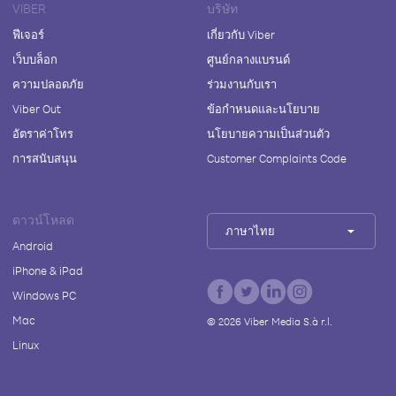
VIBER
บริษัท
ฟีเจอร์
เกี่ยวกับ Viber
เว็บบล็อก
ศูนย์กลางแบรนด์
ความปลอดภัย
ร่วมงานกับเรา
Viber Out
ข้อกำหนดและนโยบาย
อัตราค่าโทร
นโยบายความเป็นส่วนตัว
การสนับสนุน
Customer Complaints Code
ดาวน์โหลด
ภาษาไทย
Android
iPhone & iPad
Windows PC
Mac
©
2026
Viber Media S.à r.l.
Linux