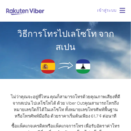
เข้าสู่ระบบ
Togg
navig
วิธีการโทรไปเลโซโท จาก
สเปน
ไม่ว่าคุณจะอยู่ที่ไหน คุณก็สามารถโทรด้วยคุณภาพเสียงที่ดี
จากสเปน ไปเลโซโทได้ ด้วย Viber Out
คุณสามารถโทรถึง
หมายเลขใดก็ได้ในเลโซโท ทั้งหมายเลขโทรศัพท์พื้นฐาน
หรือโทรศัพท์มือถือ ด้วยราคาเริ่มต้นเพียง 61.7 ¢ ต่อนาที
ซื้อแพ็คเกจเครดิตหรือแพ็คเกจการโทร เพื่อรับอัตราค่าโทร