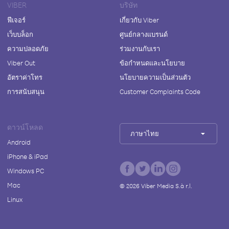
VIBER
บริษัท
ฟีเจอร์
เกี่ยวกับ Viber
เว็บบล็อก
ศูนย์กลางแบรนด์
ความปลอดภัย
ร่วมงานกับเรา
Viber Out
ข้อกำหนดและนโยบาย
อัตราค่าโทร
นโยบายความเป็นส่วนตัว
การสนับสนุน
Customer Complaints Code
ดาวน์โหลด
ภาษาไทย
Android
iPhone & iPad
Windows PC
Mac
©
2026
Viber Media S.à r.l.
Linux