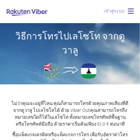
เข้าสู่ระบบ
Togg
navig
วิธีการโทรไปเลโซโท จากตู
วาลู
ไม่ว่าคุณจะอยู่ที่ไหน คุณก็สามารถโทรด้วยคุณภาพเสียงที่ดี
จากตูวาลู ไปเลโซโทได้ ด้วย Viber Out
คุณสามารถโทรถึง
หมายเลขใดก็ได้ในเลโซโท ทั้งหมายเลขโทรศัพท์พื้นฐาน
หรือโทรศัพท์มือถือ ด้วยราคาเริ่มต้นเพียง 51.0 ¢ ต่อนาที
ซื้อแพ็คเกจเครดิตหรือแพ็คเกจการโทร เพื่อรับอัตราค่าโทร