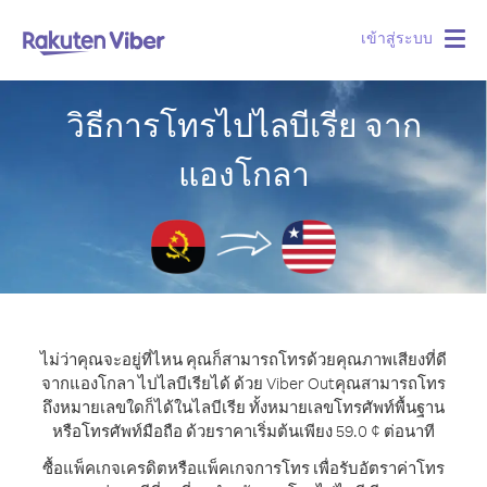
เข้าสู่ระบบ
Togg
navig
วิธีการโทรไปไลบีเรีย จาก
แองโกลา
ไม่ว่าคุณจะอยู่ที่ไหน คุณก็สามารถโทรด้วยคุณภาพเสียงที่ดี
จากแองโกลา ไปไลบีเรียได้ ด้วย Viber Out
คุณสามารถโทร
ถึงหมายเลขใดก็ได้ในไลบีเรีย ทั้งหมายเลขโทรศัพท์พื้นฐาน
หรือโทรศัพท์มือถือ ด้วยราคาเริ่มต้นเพียง 59.0 ¢ ต่อนาที
ซื้อแพ็คเกจเครดิตหรือแพ็คเกจการโทร เพื่อรับอัตราค่าโทร