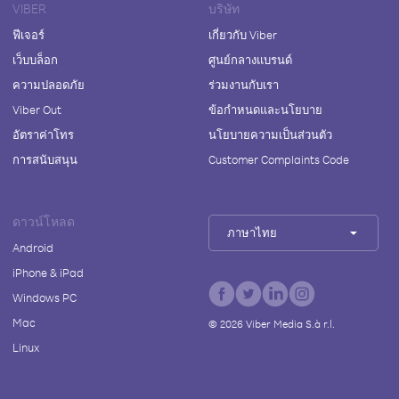
VIBER
บริษัท
ฟีเจอร์
เกี่ยวกับ Viber
เว็บบล็อก
ศูนย์กลางแบรนด์
ความปลอดภัย
ร่วมงานกับเรา
Viber Out
ข้อกำหนดและนโยบาย
อัตราค่าโทร
นโยบายความเป็นส่วนตัว
การสนับสนุน
Customer Complaints Code
ดาวน์โหลด
ภาษาไทย
Android
iPhone & iPad
Windows PC
Mac
©
2026
Viber Media S.à r.l.
Linux