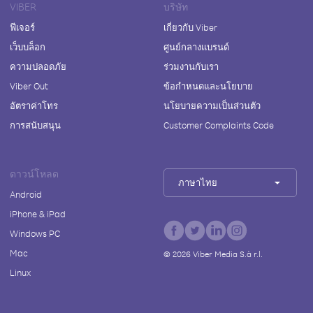
VIBER
บริษัท
ฟีเจอร์
เกี่ยวกับ Viber
เว็บบล็อก
ศูนย์กลางแบรนด์
ความปลอดภัย
ร่วมงานกับเรา
Viber Out
ข้อกำหนดและนโยบาย
อัตราค่าโทร
นโยบายความเป็นส่วนตัว
การสนับสนุน
Customer Complaints Code
ดาวน์โหลด
ภาษาไทย
Android
iPhone & iPad
Windows PC
Mac
©
2026
Viber Media S.à r.l.
Linux