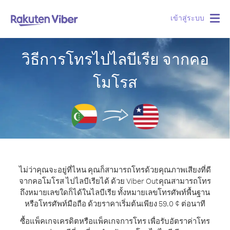
เข้าสู่ระบบ
Togg
navig
วิธีการโทรไปไลบีเรีย จากคอ
โมโรส
ไม่ว่าคุณจะอยู่ที่ไหน คุณก็สามารถโทรด้วยคุณภาพเสียงที่ดี
จากคอโมโรส ไปไลบีเรียได้ ด้วย Viber Out
คุณสามารถโทร
ถึงหมายเลขใดก็ได้ในไลบีเรีย ทั้งหมายเลขโทรศัพท์พื้นฐาน
หรือโทรศัพท์มือถือ ด้วยราคาเริ่มต้นเพียง 59.0 ¢ ต่อนาที
ซื้อแพ็คเกจเครดิตหรือแพ็คเกจการโทร เพื่อรับอัตราค่าโทร