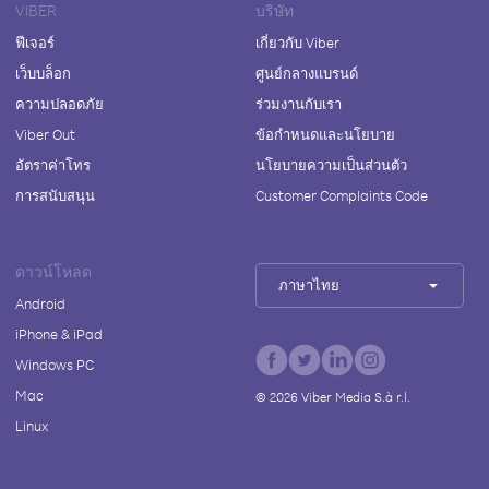
VIBER
บริษัท
ฟีเจอร์
เกี่ยวกับ Viber
เว็บบล็อก
ศูนย์กลางแบรนด์
ความปลอดภัย
ร่วมงานกับเรา
Viber Out
ข้อกำหนดและนโยบาย
อัตราค่าโทร
นโยบายความเป็นส่วนตัว
การสนับสนุน
Customer Complaints Code
ดาวน์โหลด
ภาษาไทย
Android
iPhone & iPad
Windows PC
Mac
©
2026
Viber Media S.à r.l.
Linux