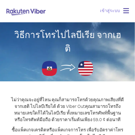
เข้าสู่ระบบ
Togg
navig
วิธีการโทรไปไลบีเรีย จากเฮ
ติ
ไม่ว่าคุณจะอยู่ที่ไหน คุณก็สามารถโทรด้วยคุณภาพเสียงที่ดี
จากเฮติ ไปไลบีเรียได้ ด้วย Viber Out
คุณสามารถโทรถึง
หมายเลขใดก็ได้ในไลบีเรีย ทั้งหมายเลขโทรศัพท์พื้นฐาน
หรือโทรศัพท์มือถือ ด้วยราคาเริ่มต้นเพียง 59.0 ¢ ต่อนาที
ซื้อแพ็คเกจเครดิตหรือแพ็คเกจการโทร เพื่อรับอัตราค่าโทร