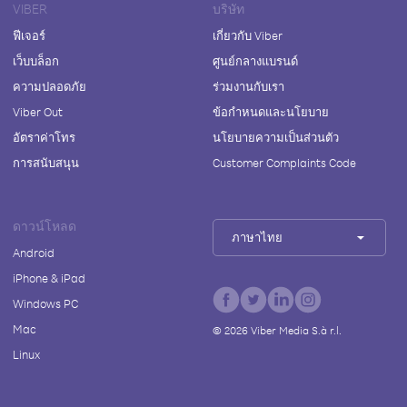
VIBER
บริษัท
ฟีเจอร์
เกี่ยวกับ Viber
เว็บบล็อก
ศูนย์กลางแบรนด์
ความปลอดภัย
ร่วมงานกับเรา
Viber Out
ข้อกำหนดและนโยบาย
อัตราค่าโทร
นโยบายความเป็นส่วนตัว
การสนับสนุน
Customer Complaints Code
ดาวน์โหลด
ภาษาไทย
Android
iPhone & iPad
Windows PC
Mac
©
2026
Viber Media S.à r.l.
Linux