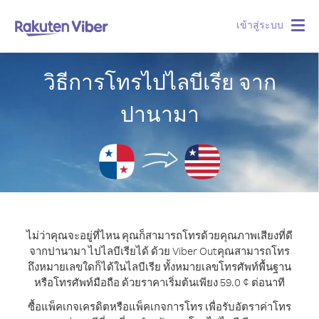
เข้าสู่ระบบ
Togg
navig
วิธีการโทรไปไลบีเรีย จาก
ปานามา
ไม่ว่าคุณจะอยู่ที่ไหน คุณก็สามารถโทรด้วยคุณภาพเสียงที่ดี
จากปานามา ไปไลบีเรียได้ ด้วย Viber Out
คุณสามารถโทร
ถึงหมายเลขใดก็ได้ในไลบีเรีย ทั้งหมายเลขโทรศัพท์พื้นฐาน
หรือโทรศัพท์มือถือ ด้วยราคาเริ่มต้นเพียง 59.0 ¢ ต่อนาที
ซื้อแพ็คเกจเครดิตหรือแพ็คเกจการโทร เพื่อรับอัตราค่าโทร